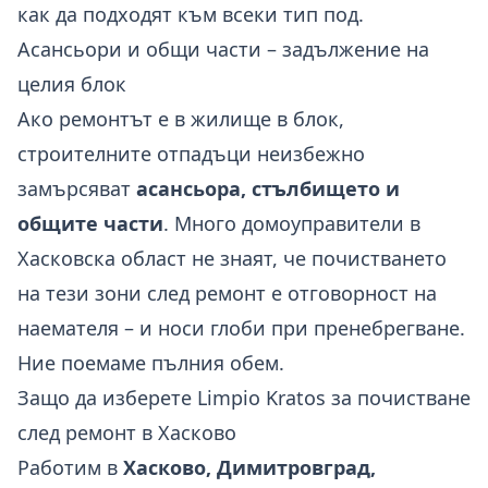
как да подходят към всеки тип под.
Асансьори и общи части – задължение на
целия блок
Ако ремонтът е в жилище в блок,
строителните отпадъци неизбежно
замърсяват
асансьора, стълбището и
общите части
. Много домоуправители в
Хасковска област не знаят, че почистването
на тези зони след ремонт е отговорност на
наемателя – и носи глоби при пренебрегване.
Ние поемаме пълния обем.
Защо да изберете Limpio Kratos за почистване
след ремонт в Хасково
Работим в
Хасково, Димитровград,