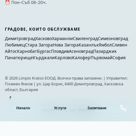
⏰ Пон–Съб 08–20ч.
ГРАДОВЕ, КОИТО ОБСЛУЖВАМЕ
Димитровград
Хасково
Харманли
Свиленград
Симеоновград
Любимец
Стара Загора
Нова Загора
Казанлък
Ямбол
Сливен
Айтос
Карнобат
Бургас
Пловдив
Асеновград
Пазарджик
Панагюрище
Кърджали
Карлово
Калофер
Първомай
София
©
2026
Limpio Kratos ЕООД. Всички права запазени. | Управител:
Пламен Янков | ул. Цар Борис, 6400 Димитровград, Хасковска
област, България
f
Начало
Услуги
Запитване
Изработка на сайт:
Trevions