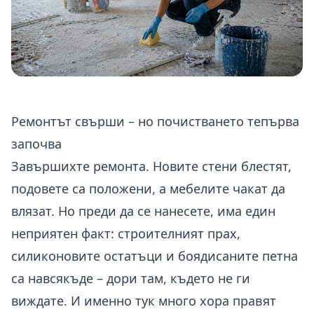
Ремонтът свърши – но почистването тепърва
започва
Завършихте ремонта. Новите стени блестят,
подовете са положени, а мебелите чакат да
влязат. Но преди да се нанесете, има един
неприятен факт: строителният прах,
силиконовите остатъци и боядисаните петна
са навсякъде – дори там, където не ги
виждате. И именно тук много хора правят