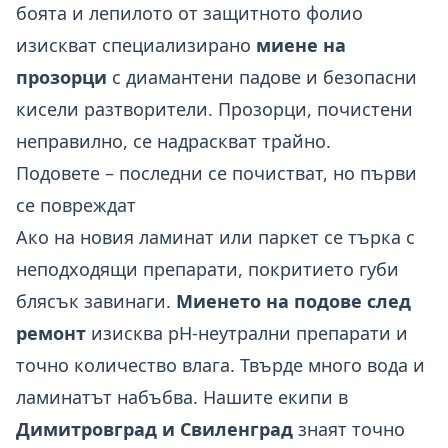
боята и лепилото от защитното фолио
изискват специализирано
миене на
прозорци
с диамантени падове и безопасни
кисели разтворители. Прозорци, почистени
неправилно, се надраскват трайно.
Подовете – последни се почистват, но първи
се повреждат
Ако на новия ламинат или паркет се търка с
неподходящи препарати, покритието губи
блясък завинаги.
Миенето на подове след
ремонт
изисква pH-неутрални препарати и
точно количество влага. Твърде много вода и
ламинатът набъбва. Нашите екипи в
Димитровград и Свиленград
знаят точно