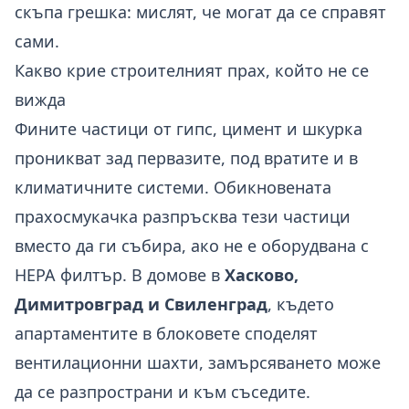
скъпа грешка: мислят, че могат да се справят
сами.
Какво крие строителният прах, който не се
вижда
Фините частици от гипс, цимент и шкурка
проникват зад первазите, под вратите и в
климатичните системи. Обикновената
прахосмукачка разпръсква тези частици
вместо да ги събира, ако не е оборудвана с
HEPA филтър. В домове в
Хасково,
Димитровград и Свиленград
, където
апартаментите в блоковете споделят
вентилационни шахти, замърсяването може
да се разпространи и към съседите.