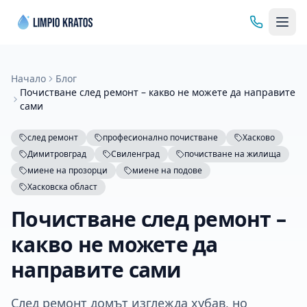
Начало
Блог
Почистване след ремонт – какво не можете да направите
сами
след ремонт
професионално почистване
Хасково
Димитровград
Свиленград
почистване на жилища
миене на прозорци
миене на подове
Хасковска област
Почистване след ремонт –
какво не можете да
направите сами
След ремонт домът изглежда хубав, но