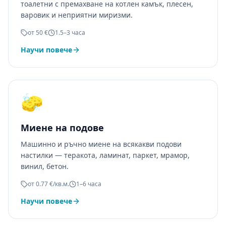
тоалетни с премахване на котлен камък, плесен,
варовик и неприятни миризми.
от 50 €
1.5–3 часа
Научи повече
🧽
Миене на подове
Машинно и ръчно миене на всякакви подови
настилки — теракота, ламинат, паркет, мрамор,
винил, бетон.
от 0.77 €/кв.м.
1–6 часа
Научи повече