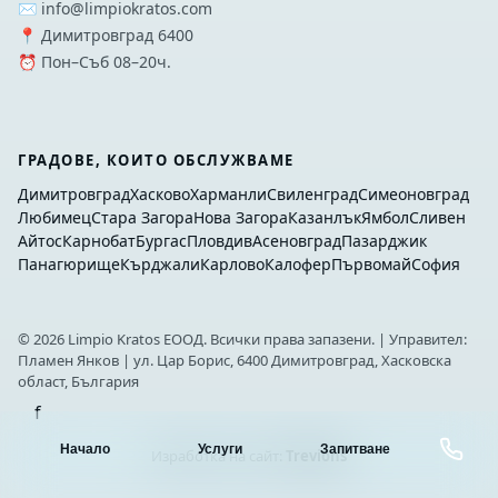
✉️ info@limpiokratos.com
📍 Димитровград 6400
⏰ Пон–Съб 08–20ч.
ГРАДОВЕ, КОИТО ОБСЛУЖВАМЕ
Димитровград
Хасково
Харманли
Свиленград
Симеоновград
Любимец
Стара Загора
Нова Загора
Казанлък
Ямбол
Сливен
Айтос
Карнобат
Бургас
Пловдив
Асеновград
Пазарджик
Панагюрище
Кърджали
Карлово
Калофер
Първомай
София
©
2026
Limpio Kratos ЕООД. Всички права запазени. | Управител:
Пламен Янков | ул. Цар Борис, 6400 Димитровград, Хасковска
област, България
f
Начало
Услуги
Запитване
Изработка на сайт:
Trevions