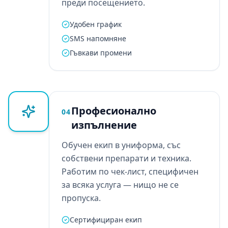
преди посещението.
Удобен график
SMS напомняне
Гъвкави промени
Професионално
04
изпълнение
Обучен екип в униформа, със
собствени препарати и техника.
Работим по чек-лист, специфичен
за всяка услуга — нищо не се
пропуска.
Сертифициран екип