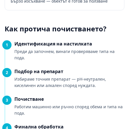
Бързо изсъхване — обектът е готов за ползване
Как протича почистването?
Идентификация на настилката
1
Преди да започнем, винаги проверяваме типа на
пода.
Подбор на препарат
2
Избираме точния препарат — pH-неутрален,
киселинен или алкален според нуждата.
Почистване
3
Работим машинно или ръчно според обема и типа на
пода.
Финална обработка
4