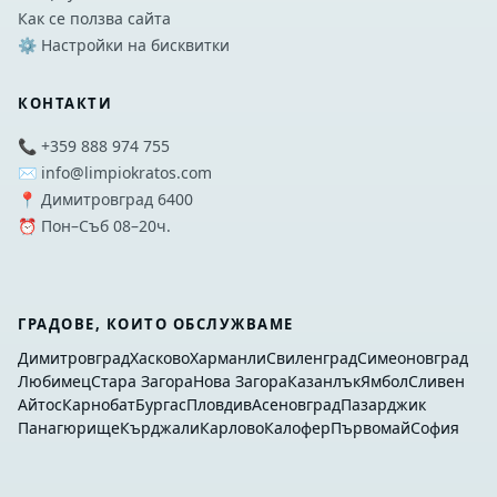
Как се ползва сайта
⚙️ Настройки на бисквитки
КОНТАКТИ
📞 +359 888 974 755
✉️ info@limpiokratos.com
📍 Димитровград 6400
⏰ Пон–Съб 08–20ч.
ГРАДОВЕ, КОИТО ОБСЛУЖВАМЕ
Димитровград
Хасково
Харманли
Свиленград
Симеоновград
Любимец
Стара Загора
Нова Загора
Казанлък
Ямбол
Сливен
Айтос
Карнобат
Бургас
Пловдив
Асеновград
Пазарджик
Панагюрище
Кърджали
Карлово
Калофер
Първомай
София