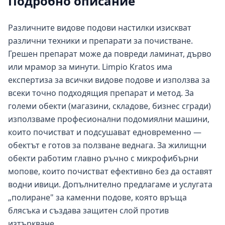
Подробно описание
Различните видове подови настилки изискват
различни техники и препарати за почистване.
Грешен препарат може да повреди ламинат, дърво
или мрамор за минути. Limpio Kratos има
експертиза за всички видове подове и използва за
всеки точно подходящия препарат и метод. За
големи обекти (магазини, складове, бизнес сгради)
използваме професионални подомиялни машини,
които почистват и подсушават едновременно —
обектът е готов за ползване веднага. За жилищни
обекти работим главно ръчно с микрофибърни
мопове, които почистват ефективно без да оставят
водни ивици. Допълнително предлагаме и услугата
„полиране" за каменни подове, която връща
блясъка и създава защитен слой против
изтъркване.