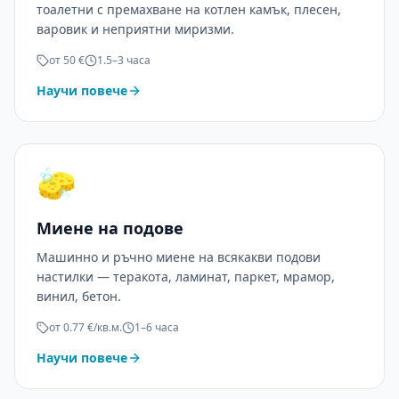
тоалетни с премахване на котлен камък, плесен,
варовик и неприятни миризми.
от 50 €
1.5–3 часа
Научи повече
🧽
Миене на подове
Машинно и ръчно миене на всякакви подови
настилки — теракота, ламинат, паркет, мрамор,
винил, бетон.
от 0.77 €/кв.м.
1–6 часа
Научи повече