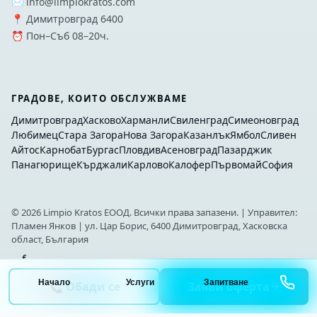
✉️ info@limpiokratos.com
📍 Димитровград 6400
⏰ Пон–Съб 08–20ч.
ГРАДОВЕ, КОИТО ОБСЛУЖВАМЕ
Димитровград
Хасково
Харманли
Свиленград
Симеоновград
Любимец
Стара Загора
Нова Загора
Казанлък
Ямбол
Сливен
Айтос
Карнобат
Бургас
Пловдив
Асеновград
Пазарджик
Панагюрище
Кърджали
Карлово
Калофер
Първомай
София
©
2026
Limpio Kratos ЕООД. Всички права запазени. | Управител:
Пламен Янков | ул. Цар Борис, 6400 Димитровград, Хасковска
област, България
f
Начало
Услуги
Запитване
📞 Обади се
Заяви оферта
Изработка на сайт:
Trevions